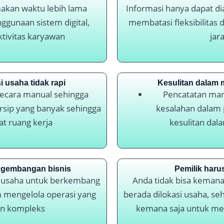
kan waktu lebih lama
Informasi hanya dapat diak
gunaan sistem digital,
membatasi fleksibilitas
tivitas karyawan
jar
 usaha tidak rapi
Kesulitan dalam
secara manual sehingga
Pencatatan ma
rsip yang banyak sehingga
kesalahan dalam
 ruang kerja
kesulitan dala
gembangan bisnis
Pemilik haru
 usaha untuk berkembang
Anda tidak bisa keman
 mengelola operasi yang
berada dilokasi usaha, se
an kompleks
kemana saja untuk men