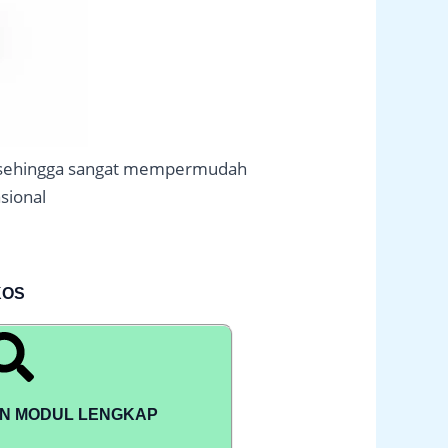
kos sehingga sangat mempermudah
sional
KOS
AN MODUL LENGKAP