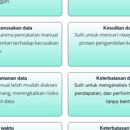
ggan
kerusakan data
Kesulitan d
 karena pencatatan manual
Sulit untuk mencari riw
entan terhadap kerusakan
proses pengambilan k
k
amanan data
Keterbatasan d
anual lebih mudah diakses
Sulit untuk menganalisis
nang, meningkatkan risiko
pendapatan, dan perform
n data
tanpa bant
i waktu
Keterbatasan