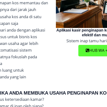
napan kos memantau dan
pnya dari jarak jauh
usaha kos anda di satu
kapan saja
ari anda dengan aplikasi
Aplikasi kasir penginapan 
efektif dan m
sus untuk bisnis kos
Sistem inap tamu har
awan usaha agar lebih
tomatisasi sistem
HUB WA +
aatnya fokuslah pada
da
h luang untuk
nda yang lain
JIKA ANDA MEMBUKA USAHA PENGINAPAN KO
us ketersediaan kamar?
mar di inap oleh siapa?