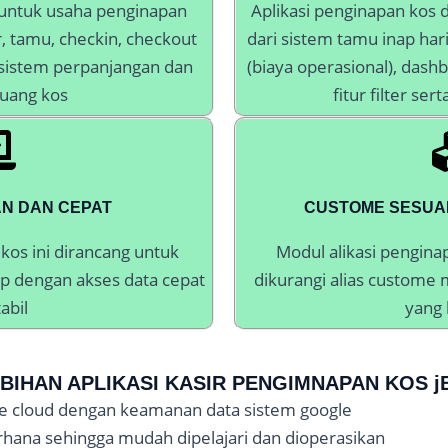
 untuk usaha penginapan
Aplikasi penginapan kos
, tamu, checkin, checkout
dari sistem tamu inap har
, sistem perpanjangan dan
(biaya operasional), das
uang kos
fitur filter se
AN DAN CEPAT
CUSTOME SESUA
 kos ini dirancang untuk
Modul alikasi pengina
op dengan akses data cepat
dikurangi alias custome
abil
yang 
BIHAN APLIKASI KASIR PENGIMNAPAN KOS jB
ogle cloud dengan keamanan data sistem google
erhana sehingga mudah dipelajari dan dioperasikan