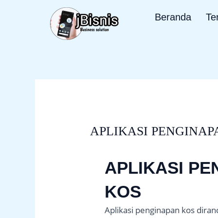
Lewati
Beranda
Te
ke
konten
APLIKASI PENGINAP
APLIKASI PE
KOS
Aplikasi penginapan kos dira