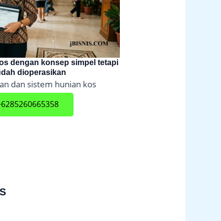
kos dengan konsep simpel tetapi
udah dioperasikan
ian dan sistem hunian kos
6285260665358
S