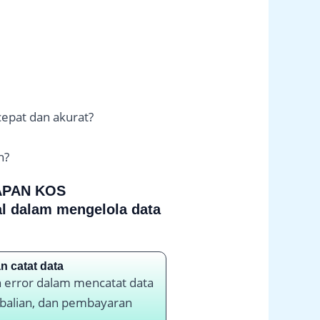
cepat dan akurat?
n?
APAN KOS
l dalam mengelola data
n catat data
n error dalam mencatat data
alian, dan pembayaran