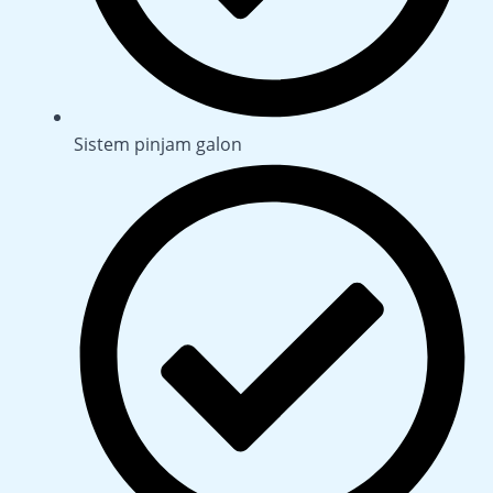
Sistem pinjam galon