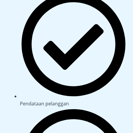
Pendataan pelanggan