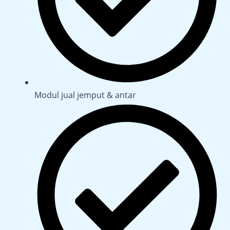
Modul jual jemput & antar