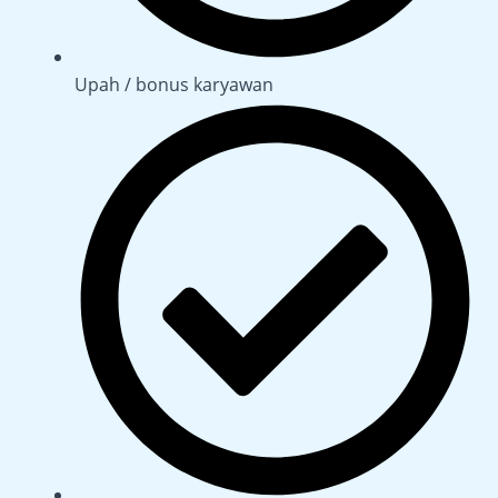
Upah / bonus karyawan