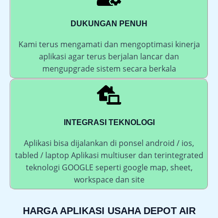
DUKUNGAN PENUH
Kami terus mengamati dan mengoptimasi kinerja
aplikasi agar terus berjalan lancar dan
mengupgrade sistem secara berkala
INTEGRASI TEKNOLOGI
Aplikasi bisa dijalankan di ponsel android / ios,
tabled / laptop Aplikasi multiuser dan terintegrated
teknologi GOOGLE seperti google map, sheet,
workspace dan site
HARGA APLIKASI USAHA DEPOT AIR