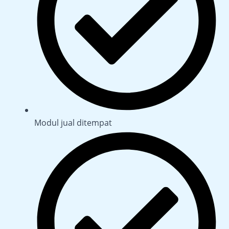
Modul jual ditempat