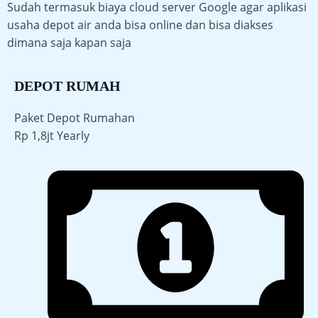
Sudah termasuk biaya cloud server Google agar aplikasi
usaha depot air anda bisa online dan bisa diakses
dimana saja kapan saja
DEPOT RUMAH
Paket Depot Rumahan
Rp
1,8jt
Yearly